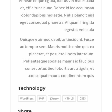
Aenean neque ligula, luctus vel malesuada
et, efficitur a nunc. Donec id leo accumsan
dolor dapibus molestie. Nulla blandit nisl
eget consequat pharetra. Aliquam fringilla
egestas vehicula.
Quisque euismod dapibus tincidunt. Fusce
ac tempor sem. Mauris mollis enim quis ex
placerat, at posuere libero interdum.
Pellentesque sodales mauris id faucibus
consectetur. Sed lobortis arcu ligula, et
consequat mauris condimentum quis.
Technology
WordPress
PHP
jQuery
HTML5
CSS3
Share