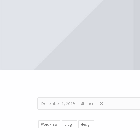
December 4, 2019
merlin
WordPress
plugin
design